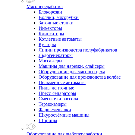
Мясопереработка
Блокорезки
Волчки, мясорубки
Заточные станки
Инъекторы
Клипсаторы
Котлетные автоматы
Куттеры
Линии производства полуфабрикатов
Льдогенераторы
Массажеры
Машины для нарезки, слайсеры
Оборудование для мясного цеха
Оборудование для производства колбас
Пельменные автоматы
Пилы ленточные
Пресс-сепараторы
Смесители рассола
Термокамеры
Фаршемешалки
Шкуросъёмные машины
Шприцы
Оборудование для рыбопереработки