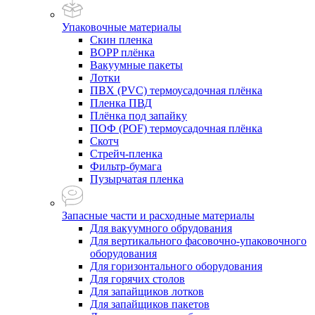
Упаковочные материалы
Скин пленка
BOPP плёнка
Вакуумные пакеты
Лотки
ПВХ (PVC) термоусадочная плёнка
Пленка ПВД
Плёнка под запайку
ПОФ (POF) термоусадочная плёнка
Скотч
Стрейч-пленка
Фильтр-бумага
Пузырчатая пленка
Запасные части и расходные материалы
Для вакуумного обрудования
Для вертикального фасовочно-упаковочного
оборудования
Для горизонтального оборудования
Для горячих столов
Для запайщиков лотков
Для запайщиков пакетов