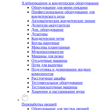
Хлебопекарное и кондитерское оборудование
Оборудование для мини-пекарни
Профессиональное оборудование для
кондитерского цеха
Автоматические кондитерские линии
Делители-округлители
Доп. оборудование
Дозаторы
Кондитерские печи
Котлы варочные
Миксеры планетарные
Мукопросеиватели
Машины для резки
Отсадочные машины
Печи для выпечки
Подготовка и дозирование жидких
компонентов
Расстоечные шкафы
Тестомесильное оборудование
Тестораскаточные машины
Хранение и растаривание муки
Переработка овощей
Оборудование для чистки овощей