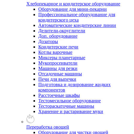
Хлебопекарное и кондитерское оборудование
Оборудование для мини-пекарни
Профессиональное оборудование для
кондитерского цеха
Автоматические кондитерские линии
Делители-округлители
Доп. оборудование
Дозаторы
Кондитерские печи
Котлы варочные
Миксеры планетарные
Мукопросеиватели
Машины для резки
Отсадочные машины
Печи для выпечки
Подготовка и дозирование жидких
компонентов
Расстоечные шкафы
Тестомесильное оборудование
Тестораскаточные машины
Хранение и растаривание муки
Переработка овощей
Оборудование для чистки овощей