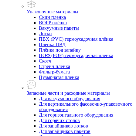
Упаковочные материалы
Скин пленка
BOPP плёнка
Вакуумные пакеты
Лотки
ПВХ (PVC) термоусадочная плёнка
Пленка ПВД
Плёнка под запайку
ПОФ (POF) термоусадочная плёнка
Скотч
Стрейч-пленка
Фильтр-бумага
Пузырчатая пленка
Запасные части и расходные материалы
Для вакуумного обрудования
Для вертикального фасовочно-упаковочного
оборудования
Для горизонтального оборудования
Для горячих столов
Для запайщиков лотков
Для запайщиков пакетов