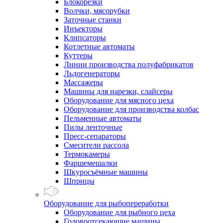
Блокорезки
Волчки, мясорубки
Заточные станки
Инъекторы
Клипсаторы
Котлетные автоматы
Куттеры
Линии производства полуфабрикатов
Льдогенераторы
Массажеры
Машины для нарезки, слайсеры
Оборудование для мясного цеха
Оборудование для производства колбас
Пельменные автоматы
Пилы ленточные
Пресс-сепараторы
Смесители рассола
Термокамеры
Фаршемешалки
Шкуросъёмные машины
Шприцы
Оборудование для рыбопереработки
Оборудование для рыбного цеха
Головоотсекающие машины