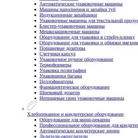
Автоматические упаковочные машины
Машины наполнения и запайки туб
Индукционные запайщики
Упаковочные машины для текстильной проду
Блистер-упаковочные машины
Мешкозашивочные машины
Оборудование для упаковки в стрейч-пленку
Оборудование для упаковки и обвязки мягки
Поршневые дозаторы
Счетчики капсул
Упаковочное ручное оборудование
Термоформеры
Упаковка полиграфии
Упаковщики багажа
Целлофанаторы
Фармацевтическое оборудование
Шнековый дозатор
Непищевые скин упаковочные машины
Хлебопекарное и кондитерское оборудование
Оборудование для мини-пекарни
Профессиональное оборудование для кондитер
Автоматические кондитерские линии
Делители-округлители