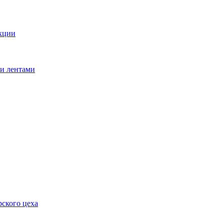
кции
ми лентами
ского цеха