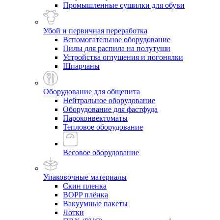
Промышленные сушилки для обуви
Убой и первичная переработка
Вспомогательное оборудование
Пилы для распила на полутуши
Устройства оглушения и погонялки
Шпарчаны
Оборудование для общепита
Нейтральное оборудование
Оборудование для фастфуда
Пароконвектоматы
Тепловое оборудование
Весовое оборудование
Упаковочные материалы
Скин пленка
BOPP плёнка
Вакуумные пакеты
Лотки