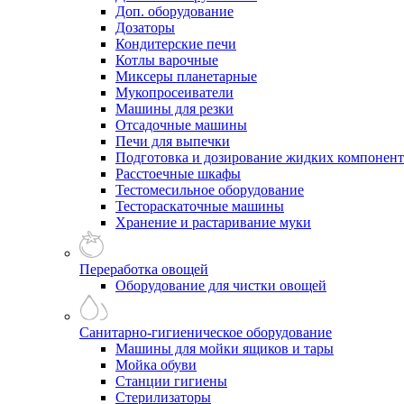
Доп. оборудование
Дозаторы
Кондитерские печи
Котлы варочные
Миксеры планетарные
Мукопросеиватели
Машины для резки
Отсадочные машины
Печи для выпечки
Подготовка и дозирование жидких компонен
Расстоечные шкафы
Тестомесильное оборудование
Тестораскаточные машины
Хранение и растаривание муки
Переработка овощей
Оборудование для чистки овощей
Санитарно-гигиеническое оборудование
Машины для мойки ящиков и тары
Мойка обуви
Станции гигиены
Стерилизаторы