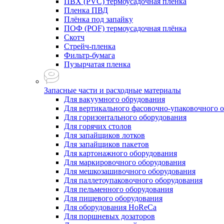
ПВХ (PVC) термоусадочная плёнка
Пленка ПВД
Плёнка под запайку
ПОФ (POF) термоусадочная плёнка
Скотч
Стрейч-пленка
Фильтр-бумага
Пузырчатая пленка
Запасные части и расходные материалы
Для вакуумного обрудования
Для вертикального фасовочно-упаковочного 
Для горизонтального оборудования
Для горячих столов
Для запайщиков лотков
Для запайщиков пакетов
Для картонажного оборудования
Для маркировочного оборудования
Для мешкозашивочного оборудования
Для паллетоупаковочного оборудования
Для пельменного оборудования
Для пищевого оборудования
Для оборудования HoReCa
Для поршневых дозаторов