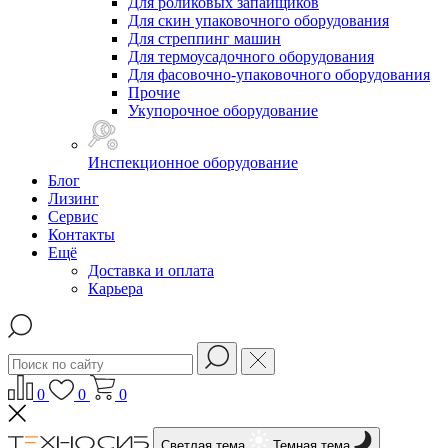
Для роликовых запайщиков
Для скин упаковочного оборудования
Для стреппинг машин
Для термоусадочного оборудования
Для фасовочно-упаковочного оборудования
Прочие
Укупорочное оборудование
Инспекционное оборудование
Блог
Лизинг
Сервис
Контакты
Ещё
Доставка и оплата
Карьера
0
0
0
Светлая тема
Темная тема