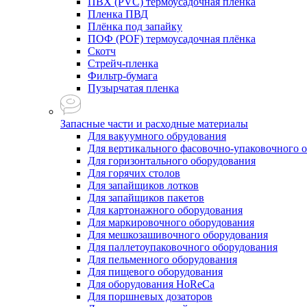
ПВХ (PVC) термоусадочная плёнка
Пленка ПВД
Плёнка под запайку
ПОФ (POF) термоусадочная плёнка
Скотч
Стрейч-пленка
Фильтр-бумага
Пузырчатая пленка
Запасные части и расходные материалы
Для вакуумного обрудования
Для вертикального фасовочно-упаковочного 
Для горизонтального оборудования
Для горячих столов
Для запайщиков лотков
Для запайщиков пакетов
Для картонажного оборудования
Для маркировочного оборудования
Для мешкозашивочного оборудования
Для паллетоупаковочного оборудования
Для пельменного оборудования
Для пищевого оборудования
Для оборудования HoReCa
Для поршневых дозаторов