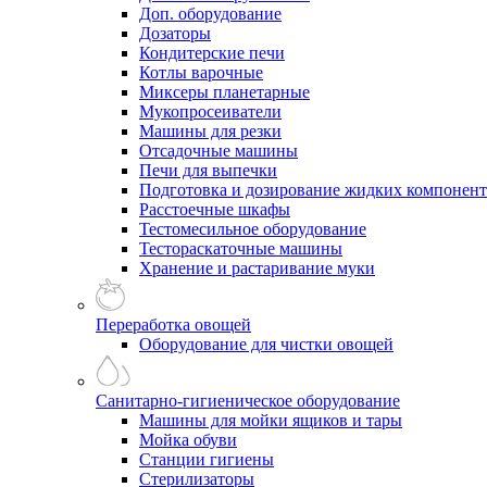
Доп. оборудование
Дозаторы
Кондитерские печи
Котлы варочные
Миксеры планетарные
Мукопросеиватели
Машины для резки
Отсадочные машины
Печи для выпечки
Подготовка и дозирование жидких компонен
Расстоечные шкафы
Тестомесильное оборудование
Тестораскаточные машины
Хранение и растаривание муки
Переработка овощей
Оборудование для чистки овощей
Санитарно-гигиеническое оборудование
Машины для мойки ящиков и тары
Мойка обуви
Станции гигиены
Стерилизаторы