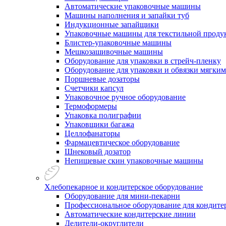
Автоматические упаковочные машины
Машины наполнения и запайки туб
Индукционные запайщики
Упаковочные машины для текстильной проду
Блистер-упаковочные машины
Мешкозашивочные машины
Оборудование для упаковки в стрейч-пленку
Оборудование для упаковки и обвязки мягки
Поршневые дозаторы
Счетчики капсул
Упаковочное ручное оборудование
Термоформеры
Упаковка полиграфии
Упаковщики багажа
Целлофанаторы
Фармацевтическое оборудование
Шнековый дозатор
Непищевые скин упаковочные машины
Хлебопекарное и кондитерское оборудование
Оборудование для мини-пекарни
Профессиональное оборудование для кондитер
Автоматические кондитерские линии
Делители-округлители