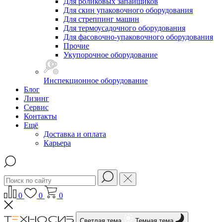
Для роликовых запайщиков
Для скин упаковочного оборудования
Для стреппинг машин
Для термоусадочного оборудования
Для фасовочно-упаковочного оборудования
Прочие
Укупорочное оборудование
Инспекционное оборудование
Блог
Лизинг
Сервис
Контакты
Ещё
Доставка и оплата
Карьера
0
0
0
Светлая тема
Темная тема