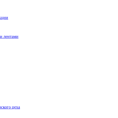
кции
ми лентами
ского цеха