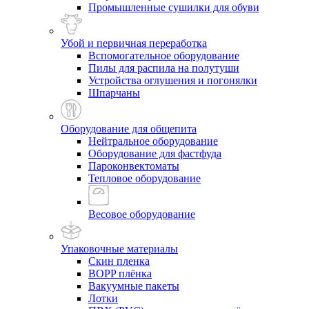
Промышленные сушилки для обуви
Убой и первичная переработка
Вспомогательное оборудование
Пилы для распила на полутуши
Устройства оглушения и погонялки
Шпарчаны
Оборудование для общепита
Нейтральное оборудование
Оборудование для фастфуда
Пароконвектоматы
Тепловое оборудование
Весовое оборудование
Упаковочные материалы
Скин пленка
BOPP плёнка
Вакуумные пакеты
Лотки