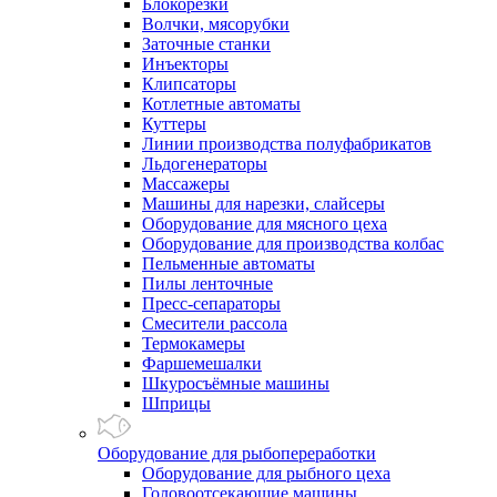
Блокорезки
Волчки, мясорубки
Заточные станки
Инъекторы
Клипсаторы
Котлетные автоматы
Куттеры
Линии производства полуфабрикатов
Льдогенераторы
Массажеры
Машины для нарезки, слайсеры
Оборудование для мясного цеха
Оборудование для производства колбас
Пельменные автоматы
Пилы ленточные
Пресс-сепараторы
Смесители рассола
Термокамеры
Фаршемешалки
Шкуросъёмные машины
Шприцы
Оборудование для рыбопереработки
Оборудование для рыбного цеха
Головоотсекающие машины