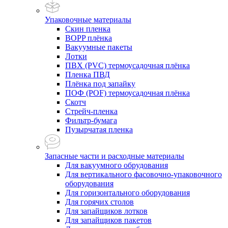
Упаковочные материалы
Скин пленка
BOPP плёнка
Вакуумные пакеты
Лотки
ПВХ (PVC) термоусадочная плёнка
Пленка ПВД
Плёнка под запайку
ПОФ (POF) термоусадочная плёнка
Скотч
Стрейч-пленка
Фильтр-бумага
Пузырчатая пленка
Запасные части и расходные материалы
Для вакуумного обрудования
Для вертикального фасовочно-упаковочного
оборудования
Для горизонтального оборудования
Для горячих столов
Для запайщиков лотков
Для запайщиков пакетов