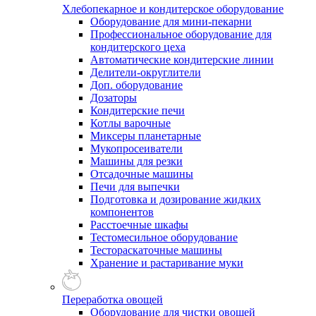
Хлебопекарное и кондитерское оборудование
Оборудование для мини-пекарни
Профессиональное оборудование для
кондитерского цеха
Автоматические кондитерские линии
Делители-округлители
Доп. оборудование
Дозаторы
Кондитерские печи
Котлы варочные
Миксеры планетарные
Мукопросеиватели
Машины для резки
Отсадочные машины
Печи для выпечки
Подготовка и дозирование жидких
компонентов
Расстоечные шкафы
Тестомесильное оборудование
Тестораскаточные машины
Хранение и растаривание муки
Переработка овощей
Оборудование для чистки овощей