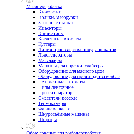
Мясопереработка
Блокорезки
Волчки, мясорубки
Заточные станки
Инъекторы
Клипсаторы
Котлетные автоматы
Куттеры
Линии производства полуфабрикатов
Льдогенераторы
Массажеры
Машины для нарезки, слайсеры
Оборудование для мясного цеха
Оборудование для производства колбас
Пельменные автоматы
Пилы ленточные
Пресс-сепараторы
Смесители рассола
Термокамеры
Фаршемешалки
Шкуросъёмные машины
Шприцы
Оборудование для рыбопереработки