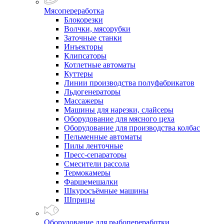
Мясопереработка
Блокорезки
Волчки, мясорубки
Заточные станки
Инъекторы
Клипсаторы
Котлетные автоматы
Куттеры
Линии производства полуфабрикатов
Льдогенераторы
Массажеры
Машины для нарезки, слайсеры
Оборудование для мясного цеха
Оборудование для производства колбас
Пельменные автоматы
Пилы ленточные
Пресс-сепараторы
Смесители рассола
Термокамеры
Фаршемешалки
Шкуросъёмные машины
Шприцы
Оборудование для рыбопереработки