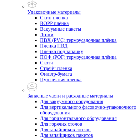
Упаковочные материалы
Скин пленка
BOPP плёнка
Вакуумные пакеты
Лотки
ПВХ (PVC) термоусадочная плёнка
Пленка ПВД
Плёнка под запайку
ПОФ (POF) термоусадочная плёнка
Скотч
Стрейч-пленка
Фильтр-бумага
Пузырчатая пленка
Запасные части и расходные материалы
Для вакуумного обрудования
Для вертикального фасовочно-упаковочного
оборудования
Для горизонтального оборудования
Для горячих столов
Для запайщиков лотков
Для запайщиков пакетов