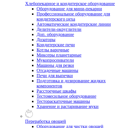
Хлебопекарное и кондитерское оборудование
Оборудование для мини-пекарни
Профессиональное оборудование для
кондитерского цеха
Автоматические кондитерские линии
Делители-округлители
Доп. оборудование
Дозаторы
Кондитерские печи
Котлы варочные
Миксеры планетарные
Мукопросеиватели
Машины для резки
Отсадочные машины
Печи для выпечки
Подготовка и дозирование жидких
компонентов
Расстоечные шкафы
Тестомесильное оборудование
Тестораскаточные машины
Хранение и растаривание муки
Переработка овощей
Оборудование для чистки овощей