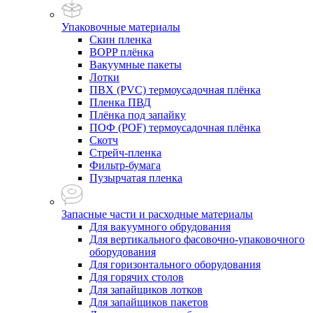
Упаковочные материалы
Скин пленка
BOPP плёнка
Вакуумные пакеты
Лотки
ПВХ (PVC) термоусадочная плёнка
Пленка ПВД
Плёнка под запайку
ПОФ (POF) термоусадочная плёнка
Скотч
Стрейч-пленка
Фильтр-бумага
Пузырчатая пленка
Запасные части и расходные материалы
Для вакуумного обрудования
Для вертикального фасовочно-упаковочного
оборудования
Для горизонтального оборудования
Для горячих столов
Для запайщиков лотков
Для запайщиков пакетов