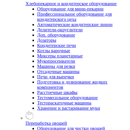
Хлебопекарное и кондитерское оборудование
Оборудование для мини-пекарни
Профессиональное оборудование для
кондитерского цеха
Автоматические кондитерские линии
Делители-округлители
Доп. оборудование
Дозаторы
Кондитерские печи
Котлы варочные
Миксеры планетарные
Мукопросеиватели
Машины для резки
Отсадочные машины
Печи для выпечки
Подготовка и дозирование жидких
компонентов
Расстоечные шкафы
Тестомесильное оборудование
Тестораскаточные машины
Хранение и растаривание муки
Переработка овощей
Оборудование для чистки овощей