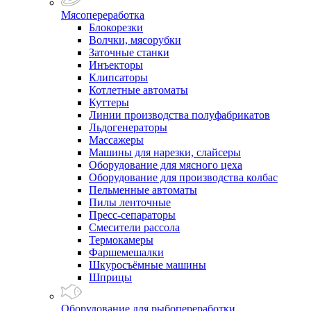
Мясопереработка
Блокорезки
Волчки, мясорубки
Заточные станки
Инъекторы
Клипсаторы
Котлетные автоматы
Куттеры
Линии производства полуфабрикатов
Льдогенераторы
Массажеры
Машины для нарезки, слайсеры
Оборудование для мясного цеха
Оборудование для производства колбас
Пельменные автоматы
Пилы ленточные
Пресс-сепараторы
Смесители рассола
Термокамеры
Фаршемешалки
Шкуросъёмные машины
Шприцы
Оборудование для рыбопереработки