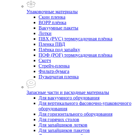
Упаковочные материалы
Скин пленка
BOPP плёнка
Вакуумные пакеты
Лотки
ПВХ (PVC) термоусадочная плёнка
Пленка ПВД
Плёнка под запайку
ПОФ (POF) термоусадочная плёнка
Скотч
Стрейч-пленка
Фильтр-бумага
Пузырчатая пленка
Запасные части и расходные материалы
Для вакуумного обрудования
Для вертикального фасовочно-упаковочного
оборудования
Для горизонтального оборудования
Для горячих столов
Для запайщиков лотков
Для запайщиков пакетов