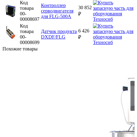
Код
Контроллер
30 852
товара
серводвигателя
00-
₽
для FLG-500A
00008697
Код
6 426
товара
Датчик продукта
00-
DXDF/FLG
₽
00008699
Похожие товары