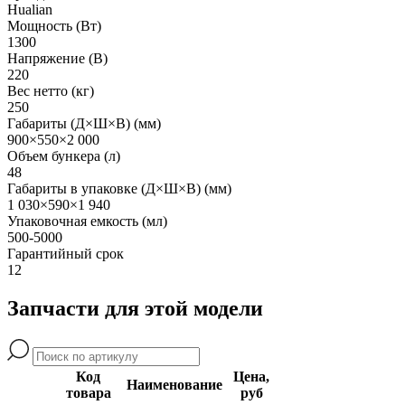
Hualian
Мощность (Вт)
1300
Напряжение (В)
220
Вес нетто (кг)
250
Габариты (Д×Ш×В) (мм)
900×550×2 000
Объем бункера (л)
48
Габариты в упаковке (Д×Ш×В) (мм)
1 030×590×1 940
Упаковочная емкость (мл)
500-5000
Гарантийный срок
12
Запчасти для этой модели
Код
Цена,
Наименование
товара
руб