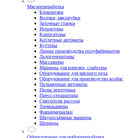
Мясопереработка
Блокорезки
Волчки, мясорубки
Заточные станки
Инъекторы
Клипсаторы
Котлетные автоматы
Куттеры
Линии производства полуфабрикатов
Льдогенераторы
Массажеры
Машины для нарезки, слайсеры
Оборудование для мясного цеха
Оборудование для производства колбас
Пельменные автоматы
Пилы ленточные
Пресс-сепараторы
Смесители рассола
Термокамеры
Фаршемешалки
Шкуросъёмные машины
Шприцы
Оборудование для рыбопереработки