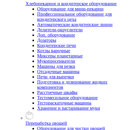
Хлебопекарное и кондитерское оборудование
Оборудование для мини-пекарни
Профессиональное оборудование для
кондитерского цеха
Автоматические кондитерские линии
Делители-округлители
Доп. оборудование
Дозаторы
Кондитерские печи
Котлы варочные
Миксеры планетарные
Мукопросеиватели
Машины для резки
Отсадочные машины
Печи для выпечки
Подготовка и дозирование жидких
компонентов
Расстоечные шкафы
Тестомесильное оборудование
Тестораскаточные машины
Хранение и растаривание муки
Переработка овощей
Оборудование для чистки овощей