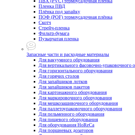
ПВХ (PVC) термоусадочная плёнка
Пленка ПВД
Плёнка под запайку
ПОФ (POF) термоусадочная плёнка
Скотч
Стрейч-пленка
Фильтр-бумага
Пузырчатая пленка
Запасные части и расходные материалы
Для вакуумного обрудования
Для вертикального фасовочно-упаковочного 
Для горизонтального оборудования
Для горячих столов
Для запайщиков лотков
Для запайщиков пакетов
Для картонажного оборудования
Для маркировочного оборудования
Для мешкозашивочного оборудования
Для паллетоупаковочного оборудования
Для пельменного оборудования
Для пищевого оборудования
Для оборудования HoReCa
Для поршневых дозаторов