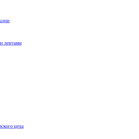
кции
ми лентами
ского цеха