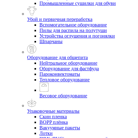
Промышленные сушилки для обуви
Убой и первичная переработка
Вспомогательное оборудование
Пилы для распила на полутуши
Устройства оглушения и погонялки
Шпарчаны
Оборудование для общепита
Нейтральное оборудование
Оборудование для фастфуда
Пароконвектоматы
Тепловое оборудование
Весовое оборудование
Упаковочные материалы
Скин пленка
BOPP плёнка
Вакуумные пакеты
Лотки