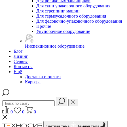
Для роликовых запайщиков
Для скин упаковочного оборудования
Для стреппинг машин
Для термоусадочного оборудования
Для фасовочно-упаковочного оборудования
Прочие
Укупорочное оборудование
Инспекционное оборудование
Блог
Лизинг
Сервис
Контакты
Ещё
Доставка и оплата
Карьера
0
0
0
Светлая тема
Темная тема