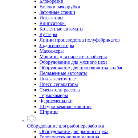
Блокорезки
Волчки, мясорубки
Заточные станки
Инъекторы
Клипсаторы
Котлетные автоматы
Куттеры
Линии производства полуфабрикатов
Льдогенераторы
Массажеры
Машины для нарезки, слайсеры
Оборудование для мясного цеха
Оборудование для производства колбас
Пельменные автоматы
Пилы ленточные
Пресс-сепараторы
Смесители рассола
Термокамеры
Фаршемешалки
Шкуросъёмные машины
Шприцы
Оборудование для рыбопереработки
Оборудование для рыбного цеха
Головоотсекающие машины