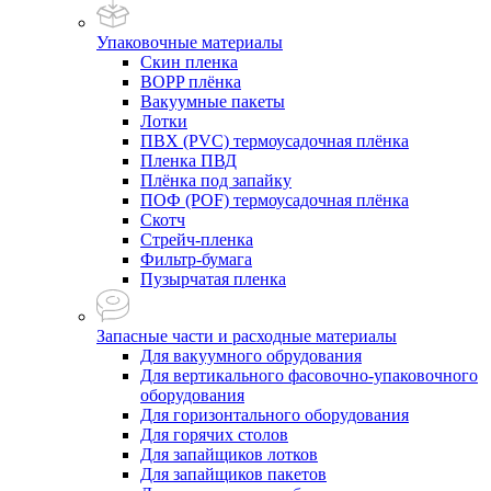
Упаковочные материалы
Скин пленка
BOPP плёнка
Вакуумные пакеты
Лотки
ПВХ (PVC) термоусадочная плёнка
Пленка ПВД
Плёнка под запайку
ПОФ (POF) термоусадочная плёнка
Скотч
Стрейч-пленка
Фильтр-бумага
Пузырчатая пленка
Запасные части и расходные материалы
Для вакуумного обрудования
Для вертикального фасовочно-упаковочного
оборудования
Для горизонтального оборудования
Для горячих столов
Для запайщиков лотков
Для запайщиков пакетов