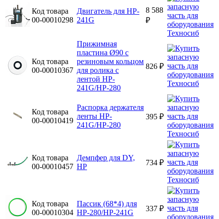
8 588
Код товара
Двигатель для HP-
00-00010298
241G
₽
Прижимная
пластина Ø90 с
Код товара
резиновым кольцом
826 ₽
00-00010367
для ролика с
лентой HP-
241G/HP-280
Распорка держателя
Код товара
ленты HP-
395 ₽
00-00010419
241G/HP-280
Код товара
Демпфер для DY,
734 ₽
00-00010457
HP
Код товара
Пассик (68*4) для
337 ₽
00-00010304
HP-280/HP-241G