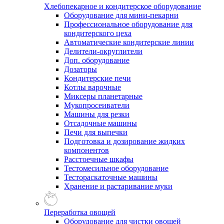
Хлебопекарное и кондитерское оборудование
Оборудование для мини-пекарни
Профессиональное оборудование для
кондитерского цеха
Автоматические кондитерские линии
Делители-округлители
Доп. оборудование
Дозаторы
Кондитерские печи
Котлы варочные
Миксеры планетарные
Мукопросеиватели
Машины для резки
Отсадочные машины
Печи для выпечки
Подготовка и дозирование жидких
компонентов
Расстоечные шкафы
Тестомесильное оборудование
Тестораскаточные машины
Хранение и растаривание муки
Переработка овощей
Оборудование для чистки овощей