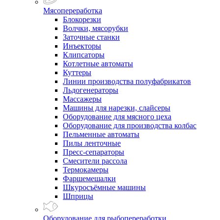
Мясопереработка
Блокорезки
Волчки, мясорубки
Заточные станки
Инъекторы
Клипсаторы
Котлетные автоматы
Куттеры
Линии производства полуфабрикатов
Льдогенераторы
Массажеры
Машины для нарезки, слайсеры
Оборудование для мясного цеха
Оборудование для производства колбас
Пельменные автоматы
Пилы ленточные
Пресс-сепараторы
Смесители рассола
Термокамеры
Фаршемешалки
Шкуросъёмные машины
Шприцы
Оборудование для рыбопереработки