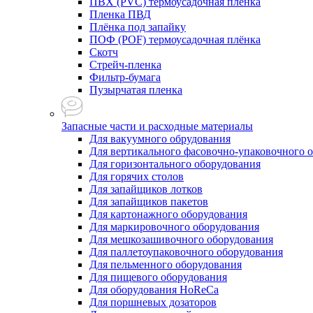
ПВХ (PVC) термоусадочная плёнка
Пленка ПВД
Плёнка под запайку
ПОФ (POF) термоусадочная плёнка
Скотч
Стрейч-пленка
Фильтр-бумага
Пузырчатая пленка
Запасные части и расходные материалы
Для вакуумного обрудования
Для вертикального фасовочно-упаковочного 
Для горизонтального оборудования
Для горячих столов
Для запайщиков лотков
Для запайщиков пакетов
Для картонажного оборудования
Для маркировочного оборудования
Для мешкозашивочного оборудования
Для паллетоупаковочного оборудования
Для пельменного оборудования
Для пищевого оборудования
Для оборудования HoReCa
Для поршневых дозаторов