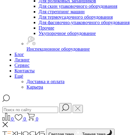
Для роликовых запайщиков
Для скин упаковочного оборудования
Для стреппинг машин
Для термоусадочного оборудования
Для фасовочно-упаковочного оборудования
Прочие
Укупорочное оборудование
Инспекционное оборудование
Блог
Лизинг
Сервис
Контакты
Ещё
Доставка и оплата
Карьера
0
0
0
Светлая тема
Темная тема