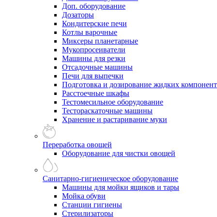
Доп. оборудование
Дозаторы
Кондитерские печи
Котлы варочные
Миксеры планетарные
Мукопросеиватели
Машины для резки
Отсадочные машины
Печи для выпечки
Подготовка и дозирование жидких компонен
Расстоечные шкафы
Тестомесильное оборудование
Тестораскаточные машины
Хранение и растаривание муки
Переработка овощей
Оборудование для чистки овощей
Санитарно-гигиеническое оборудование
Машины для мойки ящиков и тары
Мойка обуви
Станции гигиены
Стерилизаторы