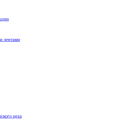
кции
ми лентами
ского цеха