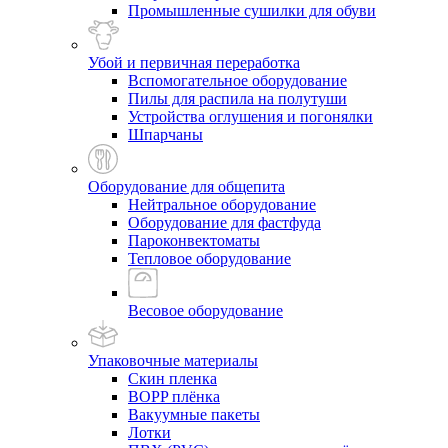
Промышленные сушилки для обуви
Убой и первичная переработка
Вспомогательное оборудование
Пилы для распила на полутуши
Устройства оглушения и погонялки
Шпарчаны
Оборудование для общепита
Нейтральное оборудование
Оборудование для фастфуда
Пароконвектоматы
Тепловое оборудование
Весовое оборудование
Упаковочные материалы
Скин пленка
BOPP плёнка
Вакуумные пакеты
Лотки