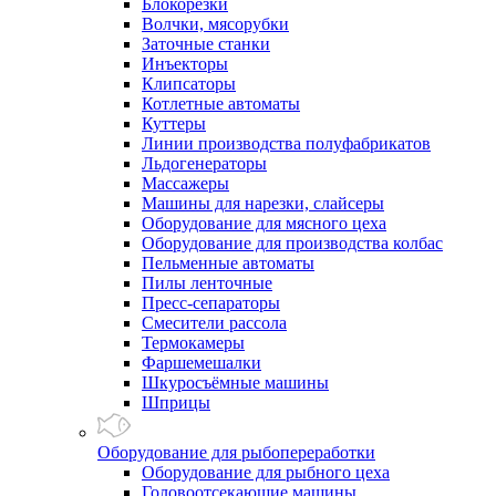
Блокорезки
Волчки, мясорубки
Заточные станки
Инъекторы
Клипсаторы
Котлетные автоматы
Куттеры
Линии производства полуфабрикатов
Льдогенераторы
Массажеры
Машины для нарезки, слайсеры
Оборудование для мясного цеха
Оборудование для производства колбас
Пельменные автоматы
Пилы ленточные
Пресс-сепараторы
Смесители рассола
Термокамеры
Фаршемешалки
Шкуросъёмные машины
Шприцы
Оборудование для рыбопереработки
Оборудование для рыбного цеха
Головоотсекающие машины