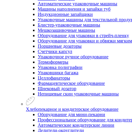
Автоматические упаковочные машины
Машины наполнения и запайки туб
Индукционные запайщики
Упаковочные машины для текстильной проду
Блистер-упаковочные машины
Мешкозашивочные машины
Оборудование для упаковки в стрейч-пленку
Оборудование для упаковки и обвязки мягки
Поршневые дозаторы
Счетчики капсул
Упаковочное ручное оборудование
Термоформеры
Упаковка полиграфии
Упаковщики багажа
Целлофанаторы
Фармацевтическое оборудование
Шнековый дозатор
Непищевые скин упаковочные машины
Хлебопекарное и кондитерское оборудование
Оборудование для мини-пекарни
Профессиональное оборудование для кондитер
Автоматические кондитерские линии
Делители-округлители