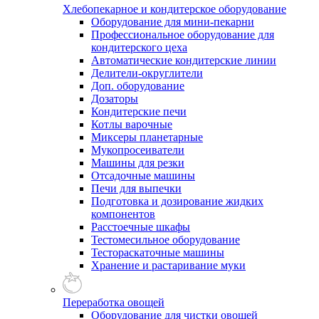
Хлебопекарное и кондитерское оборудование
Оборудование для мини-пекарни
Профессиональное оборудование для
кондитерского цеха
Автоматические кондитерские линии
Делители-округлители
Доп. оборудование
Дозаторы
Кондитерские печи
Котлы варочные
Миксеры планетарные
Мукопросеиватели
Машины для резки
Отсадочные машины
Печи для выпечки
Подготовка и дозирование жидких
компонентов
Расстоечные шкафы
Тестомесильное оборудование
Тестораскаточные машины
Хранение и растаривание муки
Переработка овощей
Оборудование для чистки овощей