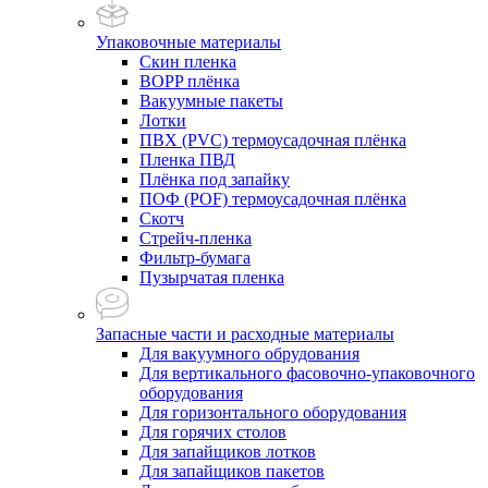
Упаковочные материалы
Скин пленка
BOPP плёнка
Вакуумные пакеты
Лотки
ПВХ (PVC) термоусадочная плёнка
Пленка ПВД
Плёнка под запайку
ПОФ (POF) термоусадочная плёнка
Скотч
Стрейч-пленка
Фильтр-бумага
Пузырчатая пленка
Запасные части и расходные материалы
Для вакуумного обрудования
Для вертикального фасовочно-упаковочного
оборудования
Для горизонтального оборудования
Для горячих столов
Для запайщиков лотков
Для запайщиков пакетов