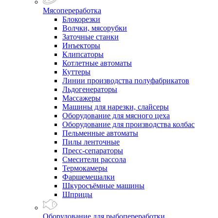
Мясопереработка
Блокорезки
Волчки, мясорубки
Заточные станки
Инъекторы
Клипсаторы
Котлетные автоматы
Куттеры
Линии производства полуфабрикатов
Льдогенераторы
Массажеры
Машины для нарезки, слайсеры
Оборудование для мясного цеха
Оборудование для производства колбас
Пельменные автоматы
Пилы ленточные
Пресс-сепараторы
Смесители рассола
Термокамеры
Фаршемешалки
Шкуросъёмные машины
Шприцы
Оборудование для рыбопереработки