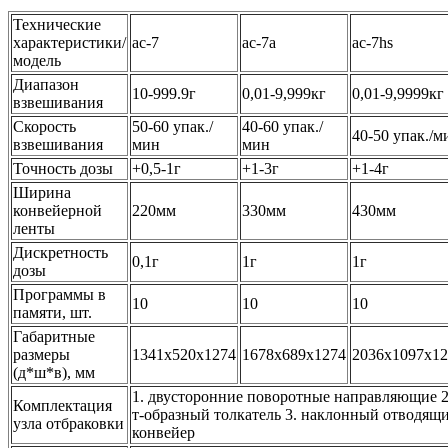
Технические
характеристики/
ac-7
ac-7a
ac-7hs
модель
Диапазон
10-999.9г
0,01-9,999кг
0,01-9,9999кг
взвешивания
Скорость
50-60 упак./
40-60 упак./
40-50 упак./м
взвешивания
мин
мин
Точность дозы
+0,5-1г
+1-3г
+1-4г
Ширина
конвейерной
220мм
330мм
430мм
ленты
Дискретность
0,1г
1г
1г
дозы
Программы в
10
10
10
памяти, шт.
Габаритные
размеры
1341x520x1274
1678x689x1274
2036x1097x12
(д*ш*в), мм
1. двусторонние поворотные направляющие 2
Комплектация
т-образный толкатель 3. наклонный отводящ
узла отбраковки
конвейер