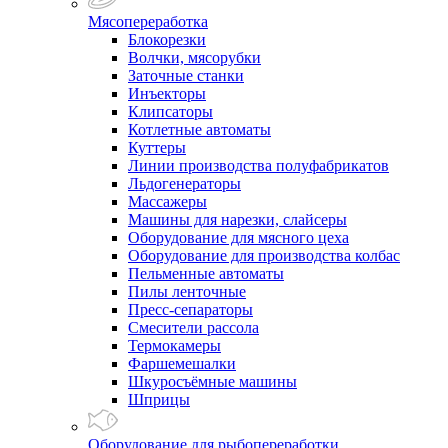
Мясопереработка
Блокорезки
Волчки, мясорубки
Заточные станки
Инъекторы
Клипсаторы
Котлетные автоматы
Куттеры
Линии производства полуфабрикатов
Льдогенераторы
Массажеры
Машины для нарезки, слайсеры
Оборудование для мясного цеха
Оборудование для производства колбас
Пельменные автоматы
Пилы ленточные
Пресс-сепараторы
Смесители рассола
Термокамеры
Фаршемешалки
Шкуросъёмные машины
Шприцы
Оборудование для рыбопереработки