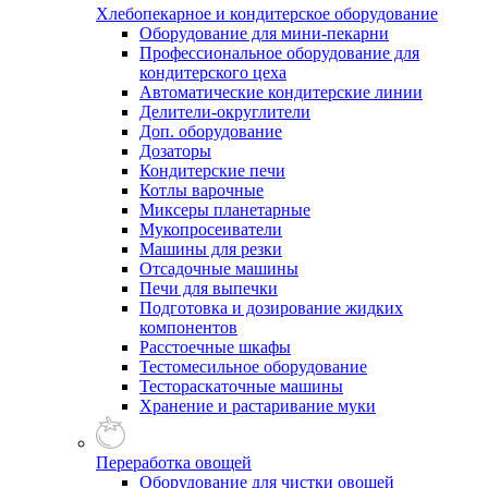
Хлебопекарное и кондитерское оборудование
Оборудование для мини-пекарни
Профессиональное оборудование для
кондитерского цеха
Автоматические кондитерские линии
Делители-округлители
Доп. оборудование
Дозаторы
Кондитерские печи
Котлы варочные
Миксеры планетарные
Мукопросеиватели
Машины для резки
Отсадочные машины
Печи для выпечки
Подготовка и дозирование жидких
компонентов
Расстоечные шкафы
Тестомесильное оборудование
Тестораскаточные машины
Хранение и растаривание муки
Переработка овощей
Оборудование для чистки овощей