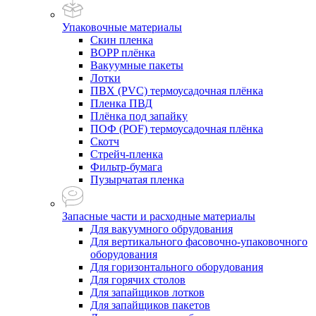
Упаковочные материалы
Скин пленка
BOPP плёнка
Вакуумные пакеты
Лотки
ПВХ (PVC) термоусадочная плёнка
Пленка ПВД
Плёнка под запайку
ПОФ (POF) термоусадочная плёнка
Скотч
Стрейч-пленка
Фильтр-бумага
Пузырчатая пленка
Запасные части и расходные материалы
Для вакуумного обрудования
Для вертикального фасовочно-упаковочного
оборудования
Для горизонтального оборудования
Для горячих столов
Для запайщиков лотков
Для запайщиков пакетов