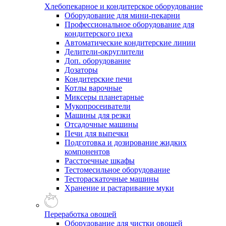
Хлебопекарное и кондитерское оборудование
Оборудование для мини-пекарни
Профессиональное оборудование для
кондитерского цеха
Автоматические кондитерские линии
Делители-округлители
Доп. оборудование
Дозаторы
Кондитерские печи
Котлы варочные
Миксеры планетарные
Мукопросеиватели
Машины для резки
Отсадочные машины
Печи для выпечки
Подготовка и дозирование жидких
компонентов
Расстоечные шкафы
Тестомесильное оборудование
Тестораскаточные машины
Хранение и растаривание муки
Переработка овощей
Оборудование для чистки овощей