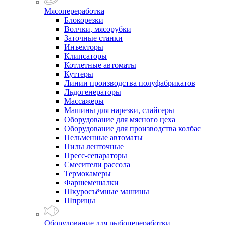
Мясопереработка
Блокорезки
Волчки, мясорубки
Заточные станки
Инъекторы
Клипсаторы
Котлетные автоматы
Куттеры
Линии производства полуфабрикатов
Льдогенераторы
Массажеры
Машины для нарезки, слайсеры
Оборудование для мясного цеха
Оборудование для производства колбас
Пельменные автоматы
Пилы ленточные
Пресс-сепараторы
Смесители рассола
Термокамеры
Фаршемешалки
Шкуросъёмные машины
Шприцы
Оборудование для рыбопереработки