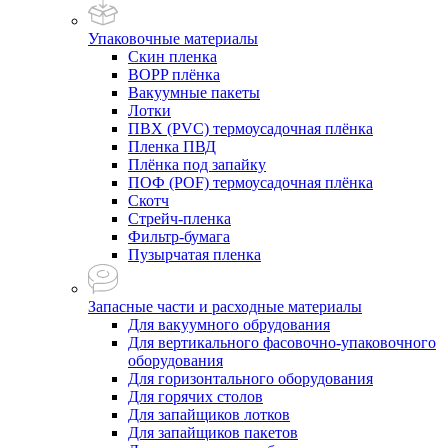
Упаковочные материалы
Скин пленка
BOPP плёнка
Вакуумные пакеты
Лотки
ПВХ (PVC) термоусадочная плёнка
Пленка ПВД
Плёнка под запайку
ПОФ (POF) термоусадочная плёнка
Скотч
Стрейч-пленка
Фильтр-бумага
Пузырчатая пленка
Запасные части и расходные материалы
Для вакуумного обрудования
Для вертикального фасовочно-упаковочного
оборудования
Для горизонтального оборудования
Для горячих столов
Для запайщиков лотков
Для запайщиков пакетов