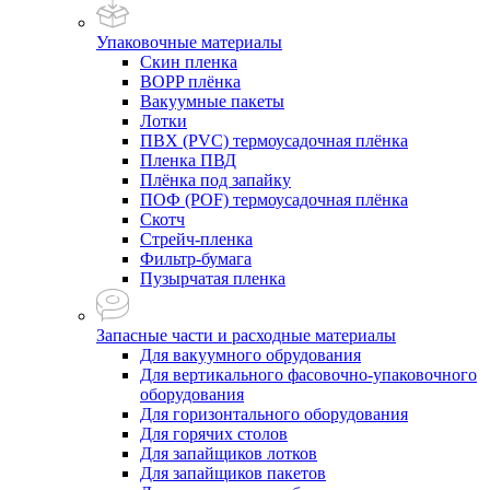
Упаковочные материалы
Скин пленка
BOPP плёнка
Вакуумные пакеты
Лотки
ПВХ (PVC) термоусадочная плёнка
Пленка ПВД
Плёнка под запайку
ПОФ (POF) термоусадочная плёнка
Скотч
Стрейч-пленка
Фильтр-бумага
Пузырчатая пленка
Запасные части и расходные материалы
Для вакуумного обрудования
Для вертикального фасовочно-упаковочного
оборудования
Для горизонтального оборудования
Для горячих столов
Для запайщиков лотков
Для запайщиков пакетов