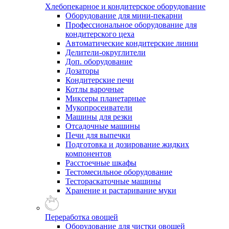
Хлебопекарное и кондитерское оборудование
Оборудование для мини-пекарни
Профессиональное оборудование для
кондитерского цеха
Автоматические кондитерские линии
Делители-округлители
Доп. оборудование
Дозаторы
Кондитерские печи
Котлы варочные
Миксеры планетарные
Мукопросеиватели
Машины для резки
Отсадочные машины
Печи для выпечки
Подготовка и дозирование жидких
компонентов
Расстоечные шкафы
Тестомесильное оборудование
Тестораскаточные машины
Хранение и растаривание муки
Переработка овощей
Оборудование для чистки овощей