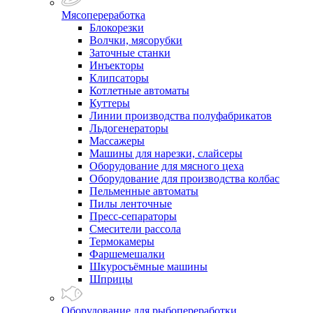
Мясопереработка
Блокорезки
Волчки, мясорубки
Заточные станки
Инъекторы
Клипсаторы
Котлетные автоматы
Куттеры
Линии производства полуфабрикатов
Льдогенераторы
Массажеры
Машины для нарезки, слайсеры
Оборудование для мясного цеха
Оборудование для производства колбас
Пельменные автоматы
Пилы ленточные
Пресс-сепараторы
Смесители рассола
Термокамеры
Фаршемешалки
Шкуросъёмные машины
Шприцы
Оборудование для рыбопереработки