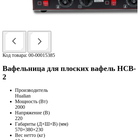
Код товара: 00-00015385
Вафельница для плоских вафель HCB-
2
Производитель
Hualian
Мощность (Вт)
2000
Напряжение (В)
220
Габариты (Д×Ш×В) (мм)
570×380×230
Вес нетто (кг)