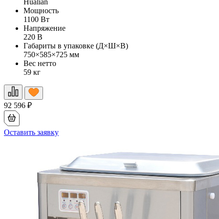
Hualian
Мощность
1100 Вт
Напряжение
220 В
Габариты в упаковке (Д×Ш×В)
750×585×725 мм
Вес нетто
59 кг
92 596
₽
Оставить заявку