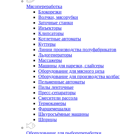
Мясопереработка
Блокорезки
Волчки, мясорубки
Заточные станки
Инъекторы
Клипсаторы
Котлетные автоматы
Куттеры
Линии производства полуфабрикатов
Льдогенераторы
Массажеры
Машины для нарезки, слайсеры
Оборудование для мясного цеха
Оборудование для производства колбас
Пельменные автоматы
Пилы ленточные
Пресс-сепараторы
Смесители рассола
Термокамеры
Фаршемешалки
Шкуросъёмные машины
Шприцы
Оборудование для рыбопереработки