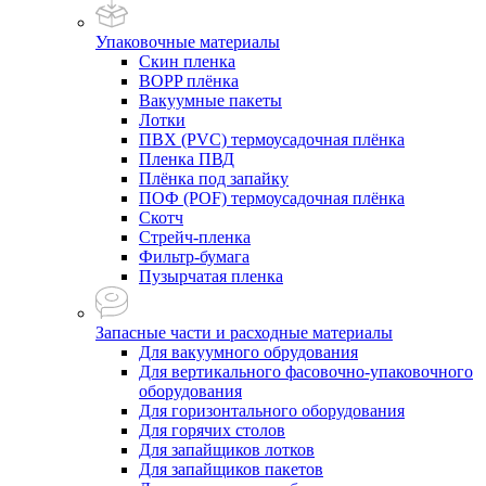
Упаковочные материалы
Скин пленка
BOPP плёнка
Вакуумные пакеты
Лотки
ПВХ (PVC) термоусадочная плёнка
Пленка ПВД
Плёнка под запайку
ПОФ (POF) термоусадочная плёнка
Скотч
Стрейч-пленка
Фильтр-бумага
Пузырчатая пленка
Запасные части и расходные материалы
Для вакуумного обрудования
Для вертикального фасовочно-упаковочного
оборудования
Для горизонтального оборудования
Для горячих столов
Для запайщиков лотков
Для запайщиков пакетов