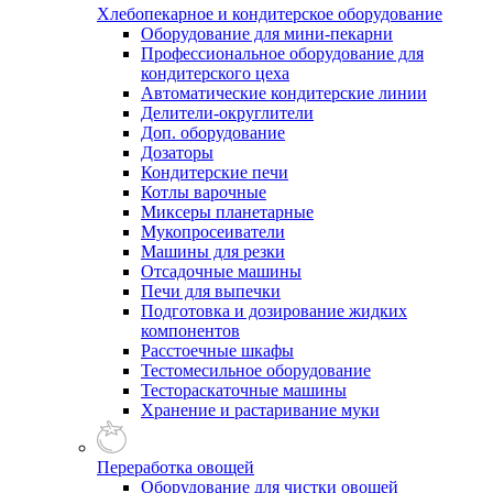
Хлебопекарное и кондитерское оборудование
Оборудование для мини-пекарни
Профессиональное оборудование для
кондитерского цеха
Автоматические кондитерские линии
Делители-округлители
Доп. оборудование
Дозаторы
Кондитерские печи
Котлы варочные
Миксеры планетарные
Мукопросеиватели
Машины для резки
Отсадочные машины
Печи для выпечки
Подготовка и дозирование жидких
компонентов
Расстоечные шкафы
Тестомесильное оборудование
Тестораскаточные машины
Хранение и растаривание муки
Переработка овощей
Оборудование для чистки овощей