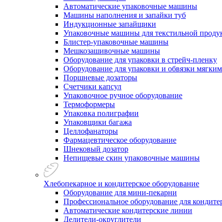
Автоматические упаковочные машины
Машины наполнения и запайки туб
Индукционные запайщики
Упаковочные машины для текстильной проду
Блистер-упаковочные машины
Мешкозашивочные машины
Оборудование для упаковки в стрейч-пленку
Оборудование для упаковки и обвязки мягки
Поршневые дозаторы
Счетчики капсул
Упаковочное ручное оборудование
Термоформеры
Упаковка полиграфии
Упаковщики багажа
Целлофанаторы
Фармацевтическое оборудование
Шнековый дозатор
Непищевые скин упаковочные машины
Хлебопекарное и кондитерское оборудование
Оборудование для мини-пекарни
Профессиональное оборудование для кондитер
Автоматические кондитерские линии
Делители-округлители