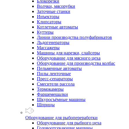
Блокорезки
Волчки, мясорубки
Заточные станки
Инъекторы
Клипсаторы
Котлетные автоматы
Куттеры
Линии производства полуфабрикатов
Льдогенераторы
Массажеры
Машины для нарезки, слайсеры
Оборудование для мясного цеха
Оборудование для производства колбас
Пельменные автоматы
Пилы ленточные
Пресс-сепараторы
Смесители рассола
Термокамеры
Фаршемешалки
Шкуросъёмные машины
Шприцы
Оборудование для рыбопереработки
Оборудование для рыбного цеха
Головоотсекающие машины