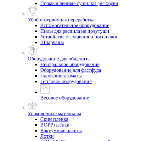
Промышленные сушилки для обуви
Убой и первичная переработка
Вспомогательное оборудование
Пилы для распила на полутуши
Устройства оглушения и погонялки
Шпарчаны
Оборудование для общепита
Нейтральное оборудование
Оборудование для фастфуда
Пароконвектоматы
Тепловое оборудование
Весовое оборудование
Упаковочные материалы
Скин пленка
BOPP плёнка
Вакуумные пакеты
Лотки