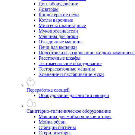
Доп. оборудование
Дозаторы
Кондитерские печи
Котлы варочные
Миксеры планетарные
Мукопросеиватели
Машины для резки
Отсадочные машины
Печи для выпечки
Подготовка и дозирование жидких компонен
Расстоечные шкафы
Тестомесильное оборудование
Тестораскаточные машины
Хранение и растаривание муки
Переработка овощей
Оборудование для чистки овощей
Санитарно-гигиеническое оборудование
Машины для мойки ящиков и тары
Мойка обуви
Станции гигиены
Стерилизаторы