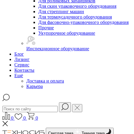
Для роликовых запайщиков
Для скин упаковочного оборудования
Для стреппинг машин
Для термоусадочного оборудования
Для фасовочно-упаковочного оборудования
Прочие
Укупорочное оборудование
Инспекционное оборудование
Блог
Лизинг
Сервис
Контакты
Ещё
Доставка и оплата
Карьера
0
0
0
Светлая тема
Темная тема