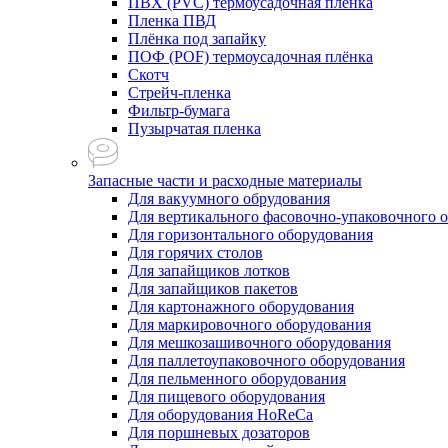
ПВХ (PVC) термоусадочная плёнка
Пленка ПВД
Плёнка под запайку
ПОФ (POF) термоусадочная плёнка
Скотч
Стрейч-пленка
Фильтр-бумага
Пузырчатая пленка
Запасные части и расходные материалы
Для вакуумного обрудования
Для вертикального фасовочно-упаковочного 
Для горизонтального оборудования
Для горячих столов
Для запайщиков лотков
Для запайщиков пакетов
Для картонажного оборудования
Для маркировочного оборудования
Для мешкозашивочного оборудования
Для паллетоупаковочного оборудования
Для пельменного оборудования
Для пищевого оборудования
Для оборудования HoReCa
Для поршневых дозаторов