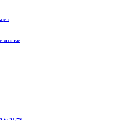
кции
ми лентами
ского цеха