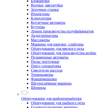
Блокорезки
Волчки, мясорубки
Заточные станки
Инъекторы
Клипсаторы
Котлетные автоматы
Куттеры
Линии производства полуфабрикатов
Льдогенераторы
Массажеры
Машины для нарезки, слайсеры
Оборудование для мясного цеха
Оборудование для производства колбас
Пельменные автоматы
Пилы ленточные
Пресс-сепараторы
Смесители рассола
Термокамеры
Фаршемешалки
Шкуросъёмные машины
Шприцы
Оборудование для рыбопереработки
Оборудование для рыбного цеха
Головоотсекающие машины