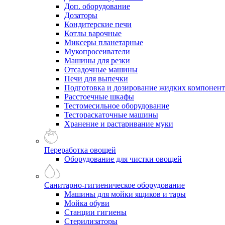
Доп. оборудование
Дозаторы
Кондитерские печи
Котлы варочные
Миксеры планетарные
Мукопросеиватели
Машины для резки
Отсадочные машины
Печи для выпечки
Подготовка и дозирование жидких компонен
Расстоечные шкафы
Тестомесильное оборудование
Тестораскаточные машины
Хранение и растаривание муки
Переработка овощей
Оборудование для чистки овощей
Санитарно-гигиеническое оборудование
Машины для мойки ящиков и тары
Мойка обуви
Станции гигиены
Стерилизаторы