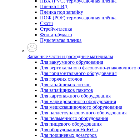
ПВХ (PVC) термоусадочная плёнка
Пленка ПВД
Плёнка под запайку
ПОФ (POF) термоусадочная плёнка
Скотч
Стрейч-пленка
Фильтр-бумага
Пузырчатая пленка
Запасные части и расходные материалы
Для вакуумного обрудования
Для вертикального фасовочно-упаковочного 
Для горизонтального оборудования
Для горячих столов
Для запайщиков лотков
Для запайщиков пакетов
Для картонажного оборудования
Для маркировочного оборудования
Для мешкозашивочного оборудования
Для паллетоупаковочного оборудования
Для пельменного оборудования
Для пищевого оборудования
Для оборудования HoReCa
Для поршневых дозаторов