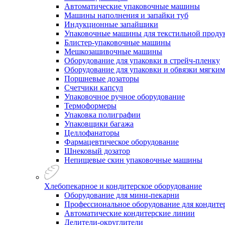
Автоматические упаковочные машины
Машины наполнения и запайки туб
Индукционные запайщики
Упаковочные машины для текстильной проду
Блистер-упаковочные машины
Мешкозашивочные машины
Оборудование для упаковки в стрейч-пленку
Оборудование для упаковки и обвязки мягки
Поршневые дозаторы
Счетчики капсул
Упаковочное ручное оборудование
Термоформеры
Упаковка полиграфии
Упаковщики багажа
Целлофанаторы
Фармацевтическое оборудование
Шнековый дозатор
Непищевые скин упаковочные машины
Хлебопекарное и кондитерское оборудование
Оборудование для мини-пекарни
Профессиональное оборудование для кондитер
Автоматические кондитерские линии
Делители-округлители