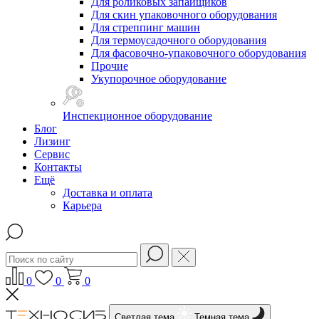
Для роликовых запайщиков
Для скин упаковочного оборудования
Для стреппинг машин
Для термоусадочного оборудования
Для фасовочно-упаковочного оборудования
Прочие
Укупорочное оборудование
Инспекционное оборудование
Блог
Лизинг
Сервис
Контакты
Ещё
Доставка и оплата
Карьера
0
0
0
Светлая тема
Темная тема