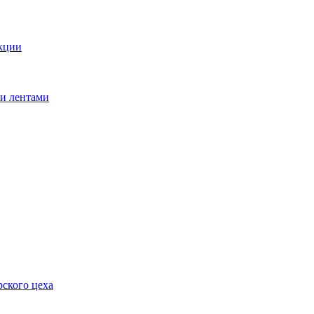
кции
ми лентами
ского цеха