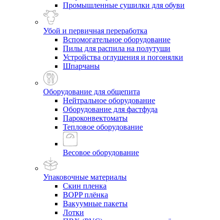
Промышленные сушилки для обуви
Убой и первичная переработка
Вспомогательное оборудование
Пилы для распила на полутуши
Устройства оглушения и погонялки
Шпарчаны
Оборудование для общепита
Нейтральное оборудование
Оборудование для фастфуда
Пароконвектоматы
Тепловое оборудование
Весовое оборудование
Упаковочные материалы
Скин пленка
BOPP плёнка
Вакуумные пакеты
Лотки