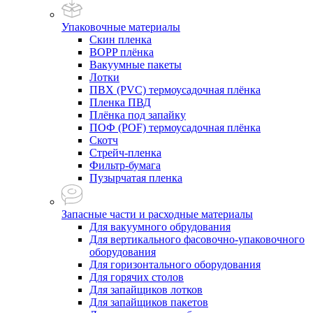
Упаковочные материалы
Скин пленка
BOPP плёнка
Вакуумные пакеты
Лотки
ПВХ (PVC) термоусадочная плёнка
Пленка ПВД
Плёнка под запайку
ПОФ (POF) термоусадочная плёнка
Скотч
Стрейч-пленка
Фильтр-бумага
Пузырчатая пленка
Запасные части и расходные материалы
Для вакуумного обрудования
Для вертикального фасовочно-упаковочного
оборудования
Для горизонтального оборудования
Для горячих столов
Для запайщиков лотков
Для запайщиков пакетов