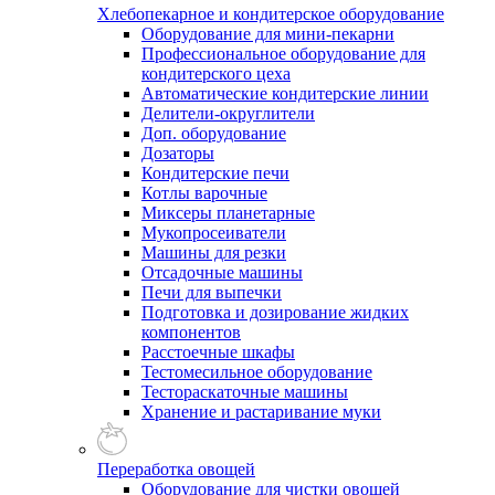
Хлебопекарное и кондитерское оборудование
Оборудование для мини-пекарни
Профессиональное оборудование для
кондитерского цеха
Автоматические кондитерские линии
Делители-округлители
Доп. оборудование
Дозаторы
Кондитерские печи
Котлы варочные
Миксеры планетарные
Мукопросеиватели
Машины для резки
Отсадочные машины
Печи для выпечки
Подготовка и дозирование жидких
компонентов
Расстоечные шкафы
Тестомесильное оборудование
Тестораскаточные машины
Хранение и растаривание муки
Переработка овощей
Оборудование для чистки овощей