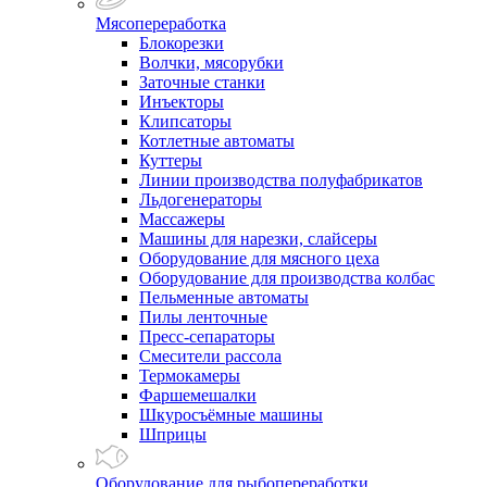
Мясопереработка
Блокорезки
Волчки, мясорубки
Заточные станки
Инъекторы
Клипсаторы
Котлетные автоматы
Куттеры
Линии производства полуфабрикатов
Льдогенераторы
Массажеры
Машины для нарезки, слайсеры
Оборудование для мясного цеха
Оборудование для производства колбас
Пельменные автоматы
Пилы ленточные
Пресс-сепараторы
Смесители рассола
Термокамеры
Фаршемешалки
Шкуросъёмные машины
Шприцы
Оборудование для рыбопереработки