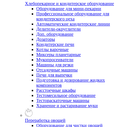
Хлебопекарное и кондитерское оборудование
Оборудование для мини-пекарни
Профессиональное оборудование для
кондитерского цеха
Автоматические кондитерские линии
Делители-округлители
Доп. оборудование
Дозаторы
Кондитерские печи
Котлы варочные
Миксеры планетарные
Мукопросеиватели
Машины для резки
Отсадочные машины
Печи для выпечки
Подготовка и дозирование жидких
компонентов
Расстоечные шкафы
Тестомесильное оборудование
Тестораскаточные машины
Хранение и растаривание муки
Переработка овощей
Оборудование для чистки овощей