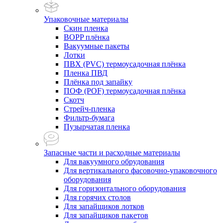
Упаковочные материалы
Скин пленка
BOPP плёнка
Вакуумные пакеты
Лотки
ПВХ (PVC) термоусадочная плёнка
Пленка ПВД
Плёнка под запайку
ПОФ (POF) термоусадочная плёнка
Скотч
Стрейч-пленка
Фильтр-бумага
Пузырчатая пленка
Запасные части и расходные материалы
Для вакуумного обрудования
Для вертикального фасовочно-упаковочного
оборудования
Для горизонтального оборудования
Для горячих столов
Для запайщиков лотков
Для запайщиков пакетов