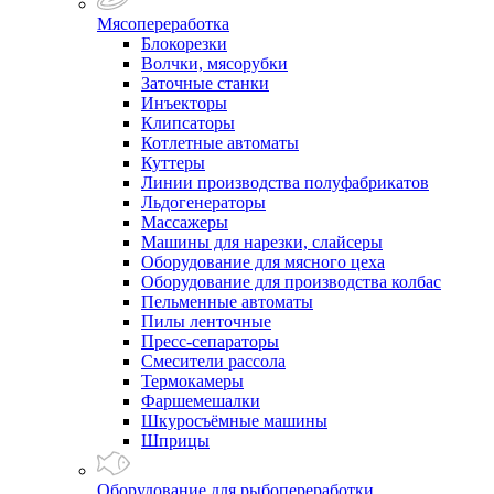
Мясопереработка
Блокорезки
Волчки, мясорубки
Заточные станки
Инъекторы
Клипсаторы
Котлетные автоматы
Куттеры
Линии производства полуфабрикатов
Льдогенераторы
Массажеры
Машины для нарезки, слайсеры
Оборудование для мясного цеха
Оборудование для производства колбас
Пельменные автоматы
Пилы ленточные
Пресс-сепараторы
Смесители рассола
Термокамеры
Фаршемешалки
Шкуросъёмные машины
Шприцы
Оборудование для рыбопереработки