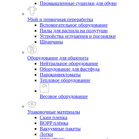
Промышленные сушилки для обуви
Убой и первичная переработка
Вспомогательное оборудование
Пилы для распила на полутуши
Устройства оглушения и погонялки
Шпарчаны
Оборудование для общепита
Нейтральное оборудование
Оборудование для фастфуда
Пароконвектоматы
Тепловое оборудование
Весовое оборудование
Упаковочные материалы
Скин пленка
BOPP плёнка
Вакуумные пакеты
Лотки