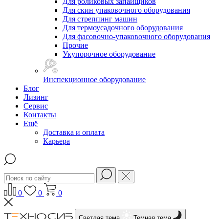
Для роликовых запайщиков
Для скин упаковочного оборудования
Для стреппинг машин
Для термоусадочного оборудования
Для фасовочно-упаковочного оборудования
Прочие
Укупорочное оборудование
Инспекционное оборудование
Блог
Лизинг
Сервис
Контакты
Ещё
Доставка и оплата
Карьера
0
0
0
Светлая тема
Темная тема