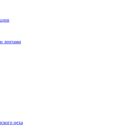
кции
ми лентами
ского цеха