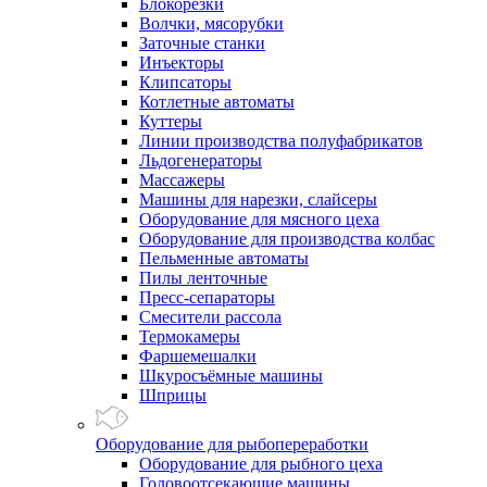
Блокорезки
Волчки, мясорубки
Заточные станки
Инъекторы
Клипсаторы
Котлетные автоматы
Куттеры
Линии производства полуфабрикатов
Льдогенераторы
Массажеры
Машины для нарезки, слайсеры
Оборудование для мясного цеха
Оборудование для производства колбас
Пельменные автоматы
Пилы ленточные
Пресс-сепараторы
Смесители рассола
Термокамеры
Фаршемешалки
Шкуросъёмные машины
Шприцы
Оборудование для рыбопереработки
Оборудование для рыбного цеха
Головоотсекающие машины