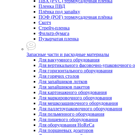
ПВХ (PVC) термоусадочная плёнка
Пленка ПВД
Плёнка под запайку
ПОФ (POF) термоусадочная плёнка
Скотч
Стрейч-пленка
Фильтр-бумага
Пузырчатая пленка
Запасные части и расходные материалы
Для вакуумного обрудования
Для вертикального фасовочно-упаковочного 
Для горизонтального оборудования
Для горячих столов
Для запайщиков лотков
Для запайщиков пакетов
Для картонажного оборудования
Для маркировочного оборудования
Для мешкозашивочного оборудования
Для паллетоупаковочного оборудования
Для пельменного оборудования
Для пищевого оборудования
Для оборудования HoReCa
Для поршневых дозаторов