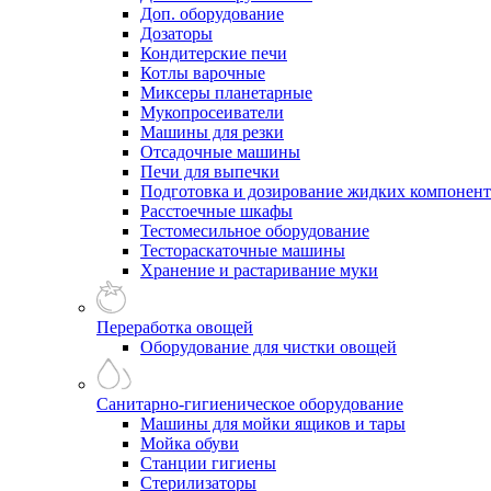
Доп. оборудование
Дозаторы
Кондитерские печи
Котлы варочные
Миксеры планетарные
Мукопросеиватели
Машины для резки
Отсадочные машины
Печи для выпечки
Подготовка и дозирование жидких компонен
Расстоечные шкафы
Тестомесильное оборудование
Тестораскаточные машины
Хранение и растаривание муки
Переработка овощей
Оборудование для чистки овощей
Санитарно-гигиеническое оборудование
Машины для мойки ящиков и тары
Мойка обуви
Станции гигиены
Стерилизаторы