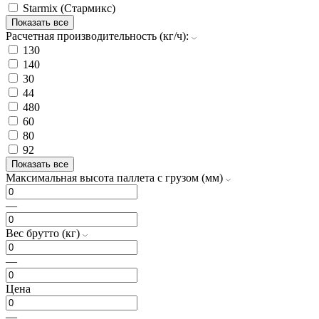
Starmix (Стармикс)
Показать все
Расчетная производительность (кг/ч):
130
140
30
44
480
60
80
92
Показать все
Максимальная высота паллета с грузом (мм)
—
Вес брутто (кг)
—
Цена
—