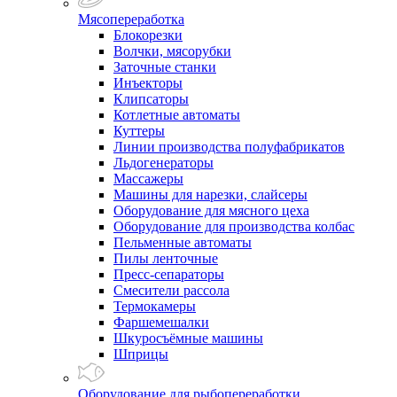
Мясопереработка
Блокорезки
Волчки, мясорубки
Заточные станки
Инъекторы
Клипсаторы
Котлетные автоматы
Куттеры
Линии производства полуфабрикатов
Льдогенераторы
Массажеры
Машины для нарезки, слайсеры
Оборудование для мясного цеха
Оборудование для производства колбас
Пельменные автоматы
Пилы ленточные
Пресс-сепараторы
Смесители рассола
Термокамеры
Фаршемешалки
Шкуросъёмные машины
Шприцы
Оборудование для рыбопереработки