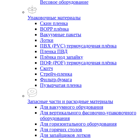
Весовое оборудование
Упаковочные материалы
Скин пленка
BOPP плёнка
Вакуумные пакеты
Лотки
ПВХ (PVC) термоусадочная плёнка
Пленка ПВД
Плёнка под запайку
ПОФ (POF) термоусадочная плёнка
Скотч
Стрейч-пленка
Фильтр-бумага
Пузырчатая пленка
Запасные части и расходные материалы
Для вакуумного обрудования
Для вертикального фасовочно-упаковочного
оборудования
Для горизонтального оборудования
Для горячих столов
Для запайщиков лотков