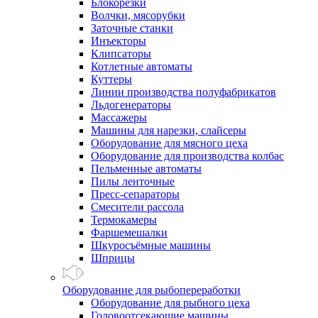
Блокорезки
Волчки, мясорубки
Заточные станки
Инъекторы
Клипсаторы
Котлетные автоматы
Куттеры
Линии производства полуфабрикатов
Льдогенераторы
Массажеры
Машины для нарезки, слайсеры
Оборудование для мясного цеха
Оборудование для производства колбас
Пельменные автоматы
Пилы ленточные
Пресс-сепараторы
Смесители рассола
Термокамеры
Фаршемешалки
Шкуросъёмные машины
Шприцы
Оборудование для рыбопереработки
Оборудование для рыбного цеха
Головоотсекающие машины