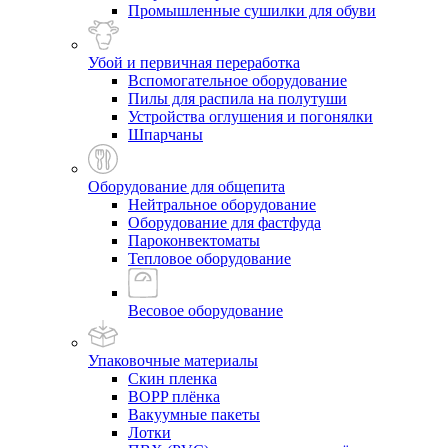
Промышленные сушилки для обуви
Убой и первичная переработка
Вспомогательное оборудование
Пилы для распила на полутуши
Устройства оглушения и погонялки
Шпарчаны
Оборудование для общепита
Нейтральное оборудование
Оборудование для фастфуда
Пароконвектоматы
Тепловое оборудование
Весовое оборудование
Упаковочные материалы
Скин пленка
BOPP плёнка
Вакуумные пакеты
Лотки