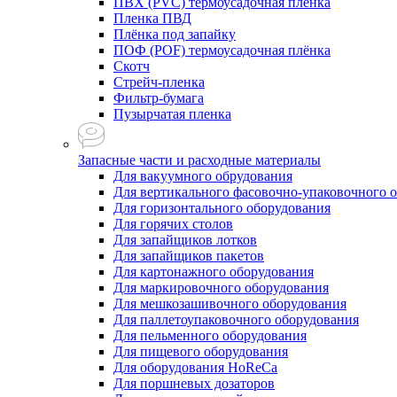
ПВХ (PVC) термоусадочная плёнка
Пленка ПВД
Плёнка под запайку
ПОФ (POF) термоусадочная плёнка
Скотч
Стрейч-пленка
Фильтр-бумага
Пузырчатая пленка
Запасные части и расходные материалы
Для вакуумного обрудования
Для вертикального фасовочно-упаковочного 
Для горизонтального оборудования
Для горячих столов
Для запайщиков лотков
Для запайщиков пакетов
Для картонажного оборудования
Для маркировочного оборудования
Для мешкозашивочного оборудования
Для паллетоупаковочного оборудования
Для пельменного оборудования
Для пищевого оборудования
Для оборудования HoReCa
Для поршневых дозаторов