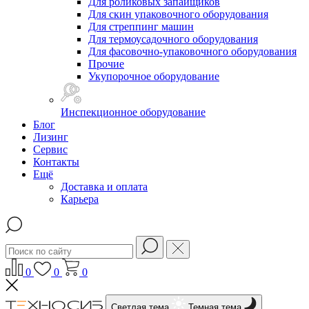
Для роликовых запайщиков
Для скин упаковочного оборудования
Для стреппинг машин
Для термоусадочного оборудования
Для фасовочно-упаковочного оборудования
Прочие
Укупорочное оборудование
Инспекционное оборудование
Блог
Лизинг
Сервис
Контакты
Ещё
Доставка и оплата
Карьера
0
0
0
Светлая тема
Темная тема