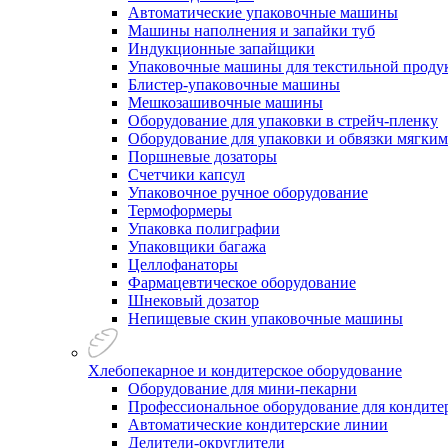
Автоматические упаковочные машины
Машины наполнения и запайки туб
Индукционные запайщики
Упаковочные машины для текстильной проду
Блистер-упаковочные машины
Мешкозашивочные машины
Оборудование для упаковки в стрейч-пленку
Оборудование для упаковки и обвязки мягки
Поршневые дозаторы
Счетчики капсул
Упаковочное ручное оборудование
Термоформеры
Упаковка полиграфии
Упаковщики багажа
Целлофанаторы
Фармацевтическое оборудование
Шнековый дозатор
Непищевые скин упаковочные машины
Хлебопекарное и кондитерское оборудование
Оборудование для мини-пекарни
Профессиональное оборудование для кондитер
Автоматические кондитерские линии
Делители-округлители