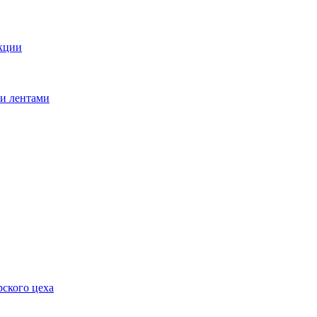
кции
ми лентами
ского цеха