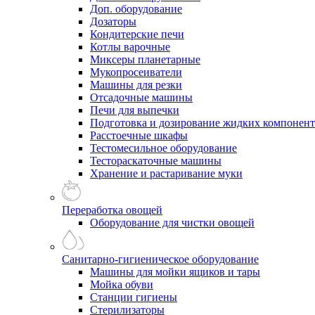
Доп. оборудование
Дозаторы
Кондитерские печи
Котлы варочные
Миксеры планетарные
Мукопросеиватели
Машины для резки
Отсадочные машины
Печи для выпечки
Подготовка и дозирование жидких компонен
Расстоечные шкафы
Тестомесильное оборудование
Тестораскаточные машины
Хранение и растаривание муки
Переработка овощей
Оборудование для чистки овощей
Санитарно-гигиеническое оборудование
Машины для мойки ящиков и тары
Мойка обуви
Станции гигиены
Стерилизаторы