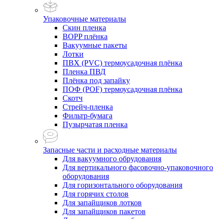
Упаковочные материалы
Скин пленка
BOPP плёнка
Вакуумные пакеты
Лотки
ПВХ (PVC) термоусадочная плёнка
Пленка ПВД
Плёнка под запайку
ПОФ (POF) термоусадочная плёнка
Скотч
Стрейч-пленка
Фильтр-бумага
Пузырчатая пленка
Запасные части и расходные материалы
Для вакуумного обрудования
Для вертикального фасовочно-упаковочного
оборудования
Для горизонтального оборудования
Для горячих столов
Для запайщиков лотков
Для запайщиков пакетов