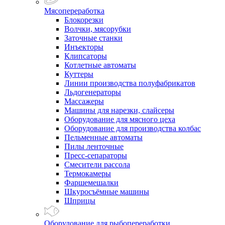
Мясопереработка
Блокорезки
Волчки, мясорубки
Заточные станки
Инъекторы
Клипсаторы
Котлетные автоматы
Куттеры
Линии производства полуфабрикатов
Льдогенераторы
Массажеры
Машины для нарезки, слайсеры
Оборудование для мясного цеха
Оборудование для производства колбас
Пельменные автоматы
Пилы ленточные
Пресс-сепараторы
Смесители рассола
Термокамеры
Фаршемешалки
Шкуросъёмные машины
Шприцы
Оборудование для рыбопереработки