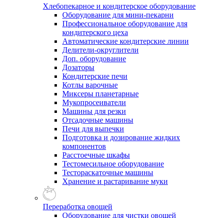
Хлебопекарное и кондитерское оборудование
Оборудование для мини-пекарни
Профессиональное оборудование для
кондитерского цеха
Автоматические кондитерские линии
Делители-округлители
Доп. оборудование
Дозаторы
Кондитерские печи
Котлы варочные
Миксеры планетарные
Мукопросеиватели
Машины для резки
Отсадочные машины
Печи для выпечки
Подготовка и дозирование жидких
компонентов
Расстоечные шкафы
Тестомесильное оборудование
Тестораскаточные машины
Хранение и растаривание муки
Переработка овощей
Оборудование для чистки овощей