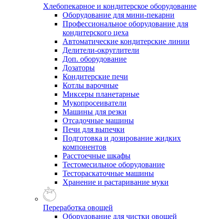
Хлебопекарное и кондитерское оборудование
Оборудование для мини-пекарни
Профессиональное оборудование для
кондитерского цеха
Автоматические кондитерские линии
Делители-округлители
Доп. оборудование
Дозаторы
Кондитерские печи
Котлы варочные
Миксеры планетарные
Мукопросеиватели
Машины для резки
Отсадочные машины
Печи для выпечки
Подготовка и дозирование жидких
компонентов
Расстоечные шкафы
Тестомесильное оборудование
Тестораскаточные машины
Хранение и растаривание муки
Переработка овощей
Оборудование для чистки овощей