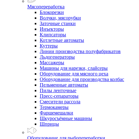
Мясопереработка
Блокорезки
Волчки, мясорубки
Заточные станки
Инъекторы
Клипсаторы
Котлетные автоматы
Куттеры
Линии производства полуфабрикатов
Льдогенераторы
Массажеры
Машины для нарезки, слайсеры
Оборудование для мясного цеха
Оборудование для производства колбас
Пельменные автоматы
Пилы ленточные
Пресс-сепараторы
Смесители рассола
Термокамеры
Фаршемешалки
Шкуросъёмные машины
Шприцы
Оборудование для рыбопереработки