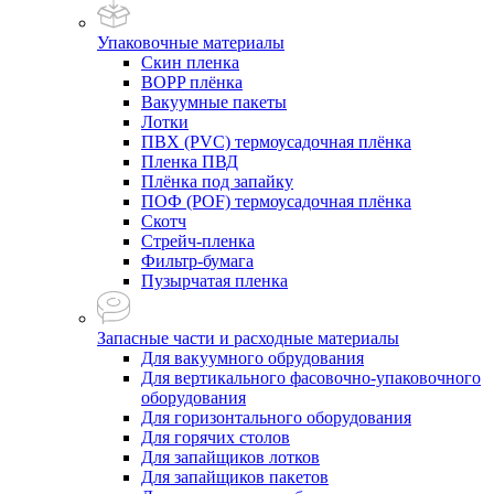
Упаковочные материалы
Скин пленка
BOPP плёнка
Вакуумные пакеты
Лотки
ПВХ (PVC) термоусадочная плёнка
Пленка ПВД
Плёнка под запайку
ПОФ (POF) термоусадочная плёнка
Скотч
Стрейч-пленка
Фильтр-бумага
Пузырчатая пленка
Запасные части и расходные материалы
Для вакуумного обрудования
Для вертикального фасовочно-упаковочного
оборудования
Для горизонтального оборудования
Для горячих столов
Для запайщиков лотков
Для запайщиков пакетов