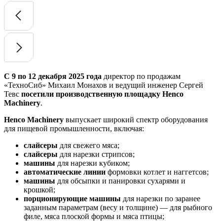
С 9 по 12 декабря 2025 года
директор по продажам
«ТехноСиб» Михаил Монахов и ведущий инженер Сергей
Тевс
посетили производственную площадку Henco
Machinery
.
Henco Machinery
выпускает широкий спектр оборудования
для пищевой промышленности, включая:
слайсеры
для свежего мяса;
слайсеры
для нарезки стрипсов;
машины
для нарезки кубиком;
автоматические линии
формовки котлет и наггетсов;
машины
для обсыпки и панировки сухарями и
крошкой;
порционирующие машины
для нарезки по заранее
заданным параметрам (весу и толщине) — для рыбного
филе, мяса плоской формы и мяса птицы;