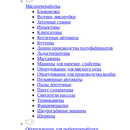
Мясопереработка
Блокорезки
Волчки, мясорубки
Заточные станки
Инъекторы
Клипсаторы
Котлетные автоматы
Куттеры
Линии производства полуфабрикатов
Льдогенераторы
Массажеры
Машины для нарезки, слайсеры
Оборудование для мясного цеха
Оборудование для производства колбас
Пельменные автоматы
Пилы ленточные
Пресс-сепараторы
Смесители рассола
Термокамеры
Фаршемешалки
Шкуросъёмные машины
Шприцы
Оборудование для рыбопереработки