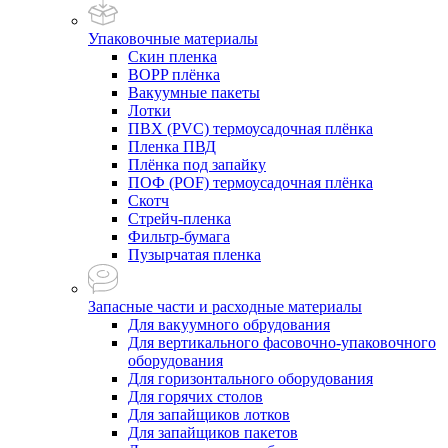
Упаковочные материалы
Скин пленка
BOPP плёнка
Вакуумные пакеты
Лотки
ПВХ (PVC) термоусадочная плёнка
Пленка ПВД
Плёнка под запайку
ПОФ (POF) термоусадочная плёнка
Скотч
Стрейч-пленка
Фильтр-бумага
Пузырчатая пленка
Запасные части и расходные материалы
Для вакуумного обрудования
Для вертикального фасовочно-упаковочного
оборудования
Для горизонтального оборудования
Для горячих столов
Для запайщиков лотков
Для запайщиков пакетов