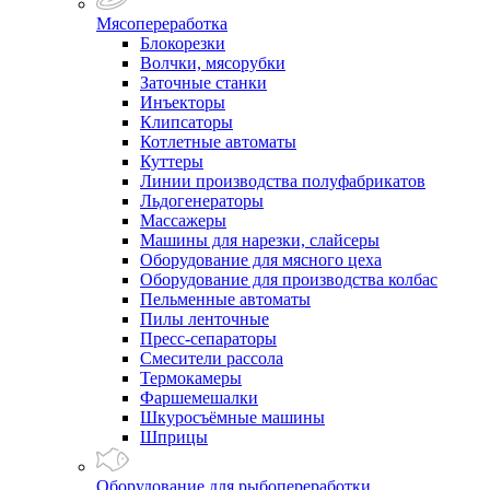
Мясопереработка
Блокорезки
Волчки, мясорубки
Заточные станки
Инъекторы
Клипсаторы
Котлетные автоматы
Куттеры
Линии производства полуфабрикатов
Льдогенераторы
Массажеры
Машины для нарезки, слайсеры
Оборудование для мясного цеха
Оборудование для производства колбас
Пельменные автоматы
Пилы ленточные
Пресс-сепараторы
Смесители рассола
Термокамеры
Фаршемешалки
Шкуросъёмные машины
Шприцы
Оборудование для рыбопереработки