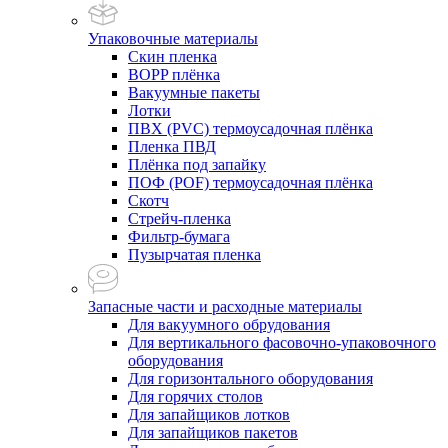
Упаковочные материалы
Скин пленка
BOPP плёнка
Вакуумные пакеты
Лотки
ПВХ (PVC) термоусадочная плёнка
Пленка ПВД
Плёнка под запайку
ПОФ (POF) термоусадочная плёнка
Скотч
Стрейч-пленка
Фильтр-бумага
Пузырчатая пленка
Запасные части и расходные материалы
Для вакуумного обрудования
Для вертикального фасовочно-упаковочного
оборудования
Для горизонтального оборудования
Для горячих столов
Для запайщиков лотков
Для запайщиков пакетов