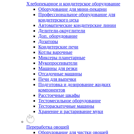
Хлебопекарное и кондитерское оборудование
Оборудование для мини-пекарни
Профессиональное оборудование для
кондитерского цеха
Автоматические кондитерские линии
Делители-округлители
Доп. оборудование
Дозаторы
Кондитерские печи
Котлы варочные
Миксеры планетарные
Мукопросеиватели
Машины для резки
Отсадочные машины
Печи для выпечки
Подготовка и дозирование жидких
компонентов
Расстоечные шкафы
Тестомесильное оборудование
Тестораскаточные машины
Хранение и растаривание муки
Переработка овощей
Оборудование для чистки овощей