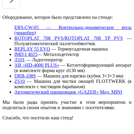
Оборудование, которое было представлено на стенде:
ERS-CW-05 — Контрольно-динамические весы
(чеквейер)
ROTOPLAT 708 PVS/ROTOPLAT 708 TP PVS
—
Полуавтоматический паллетообмотчик
REPLAY 55 EVO
— Термоусадочная машина
IMD-I 4025
— Металлодетектор
Л101
— Льдогенератор
АВ «HD-4000 PLUS»
— Котлетоформирующий аппарат
(в комплекте форма круг d130 мм)
DRB-108S
— Машина для нарезки (кубик 3×3×3 мм)
ZS10
— Машина для чистки овощей FLOTTWERK (в
комплекте с чистящим барабаном)
Автоматический панировшик «GAZER» Мод. MINI
Мы были рады принять участие в этом мероприятии и
поделиться своим опытом и знаниями с посетителями.
Спасибо, что посетили наш стенд!