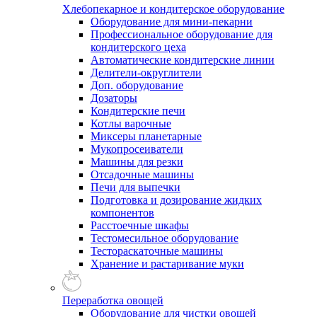
Хлебопекарное и кондитерское оборудование
Оборудование для мини-пекарни
Профессиональное оборудование для
кондитерского цеха
Автоматические кондитерские линии
Делители-округлители
Доп. оборудование
Дозаторы
Кондитерские печи
Котлы варочные
Миксеры планетарные
Мукопросеиватели
Машины для резки
Отсадочные машины
Печи для выпечки
Подготовка и дозирование жидких
компонентов
Расстоечные шкафы
Тестомесильное оборудование
Тестораскаточные машины
Хранение и растаривание муки
Переработка овощей
Оборудование для чистки овощей