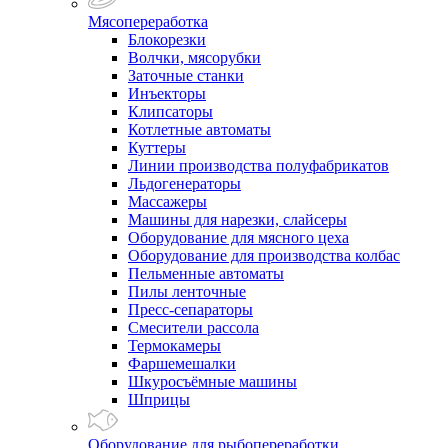
Мясопереработка
Блокорезки
Волчки, мясорубки
Заточные станки
Инъекторы
Клипсаторы
Котлетные автоматы
Куттеры
Линии производства полуфабрикатов
Льдогенераторы
Массажеры
Машины для нарезки, слайсеры
Оборудование для мясного цеха
Оборудование для производства колбас
Пельменные автоматы
Пилы ленточные
Пресс-сепараторы
Смесители рассола
Термокамеры
Фаршемешалки
Шкуросъёмные машины
Шприцы
Оборудование для рыбопереработки