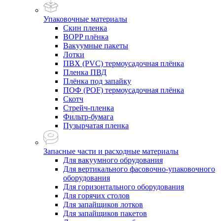
Упаковочные материалы
Скин пленка
BOPP плёнка
Вакуумные пакеты
Лотки
ПВХ (PVC) термоусадочная плёнка
Пленка ПВД
Плёнка под запайку
ПОФ (POF) термоусадочная плёнка
Скотч
Стрейч-пленка
Фильтр-бумага
Пузырчатая пленка
Запасные части и расходные материалы
Для вакуумного обрудования
Для вертикального фасовочно-упаковочного
оборудования
Для горизонтального оборудования
Для горячих столов
Для запайщиков лотков
Для запайщиков пакетов