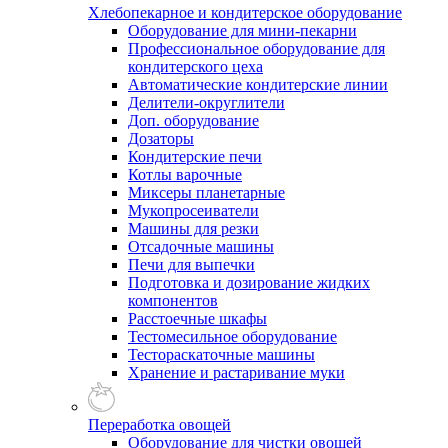
Хлебопекарное и кондитерское оборудование
Оборудование для мини-пекарни
Профессиональное оборудование для
кондитерского цеха
Автоматические кондитерские линии
Делители-округлители
Доп. оборудование
Дозаторы
Кондитерские печи
Котлы варочные
Миксеры планетарные
Мукопросеиватели
Машины для резки
Отсадочные машины
Печи для выпечки
Подготовка и дозирование жидких
компонентов
Расстоечные шкафы
Тестомесильное оборудование
Тестораскаточные машины
Хранение и растаривание муки
Переработка овощей
Оборудование для чистки овощей