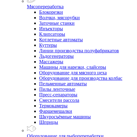
Мясопереработка
Блокорезки
Волчки, мясорубки
Заточные станки
Инъекторы
Клипсаторы
Котлетные автоматы
Куттеры
Линии производства полуфабрикатов
Льдогенераторы
Массажеры
Машины для нарезки, слайсеры
Оборудование для мясного цеха
Оборудование для производства колбас
Пельменные автоматы
Пилы ленточные
Пресс-сепараторы
Смесители рассола
Термокамеры
Фаршемешалки
Шкуросъёмные машины
Шприцы
Оборудование для рыбопереработки