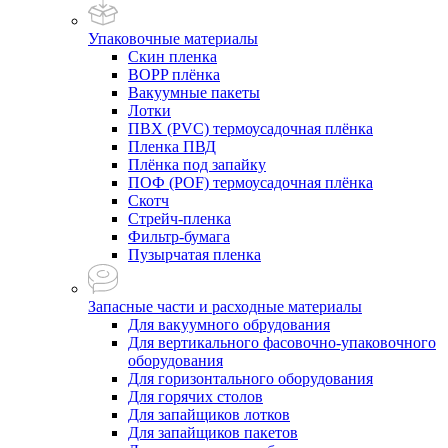
Упаковочные материалы
Скин пленка
BOPP плёнка
Вакуумные пакеты
Лотки
ПВХ (PVC) термоусадочная плёнка
Пленка ПВД
Плёнка под запайку
ПОФ (POF) термоусадочная плёнка
Скотч
Стрейч-пленка
Фильтр-бумага
Пузырчатая пленка
Запасные части и расходные материалы
Для вакуумного обрудования
Для вертикального фасовочно-упаковочного
оборудования
Для горизонтального оборудования
Для горячих столов
Для запайщиков лотков
Для запайщиков пакетов